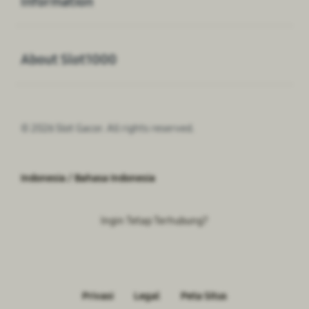
Information
Buka
About Slot1000
© 2026 Slot Gacor. All rights reserved.
Indonesia / Bahasa Indonesia
Ingin Tetap Terhubung?
Privasi
Legal
Peta Situs