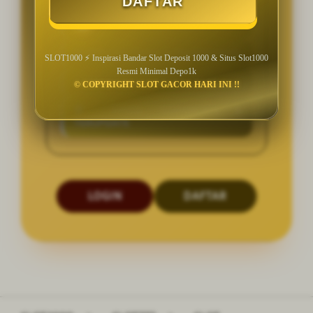
DAFTAR
🎁 BONUS MELIMPAH SETIAP HARI
📊 RTP LIVE TINGGI & TRANSPARAN
SLOT1000 ⚡️ Inspirasi Bandar Slot Deposit 1000 & Situs Slot1000
Resmi Minimal Depo1k
⚡ DEPOSIT & WITHDRAW CEPAT
© COPYRIGHT SLOT GACOR HARI INI !!
🛡️ AMAN, TERPERCAYA &
TERUPDATE
LOGIN
DAFTAR
Layer Popup Close