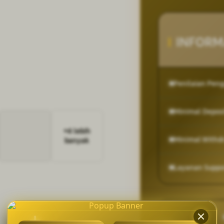
INFORMA
Penilaian Pen
Minimal Depos
+4 lebih
Minimal Withd
banyak
Layanan Suppo