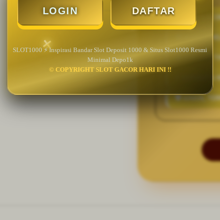
LOGIN
DAFTAR
🎰 SLOT GACO
🎁 BONUS ME
SLOT1000 ⚡️ Inspirasi Bandar Slot Deposit 1000 & Situs Slot1000 Resmi
📊 RTP LIVE 
Minimal Depo1k
© COPYRIGHT SLOT GACOR HARI INI !!
⚡ DEPOSIT &
🛡️ AMAN, T