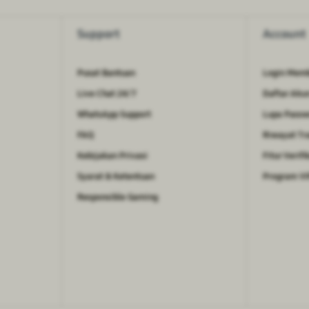
Support
Account
Pusat Bantuan
Login Mem
Live Chat 24/7
Daftar Aku
WhatsApp Support
Lupa Passw
FAQ
Riwayat Tr
Kebijakan Privasi
Fitur Verifi
Syarat & Ketentuan
Program VI
Responsible Gaming