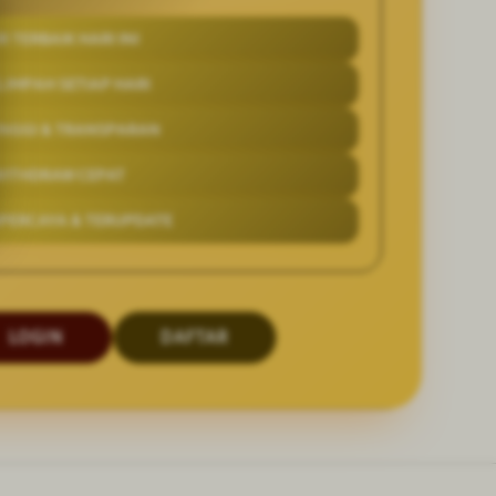
R TERBAIK HARI INI
LIMPAH SETIAP HARI
TINGGI & TRANSPARAN
 WITHDRAW CEPAT
ERPERCAYA & TERUPDATE
LOGIN
DAFTAR