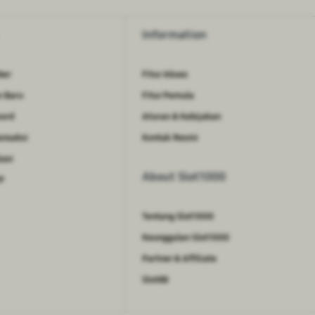
Information
ber
Fitur Akses
n Baru
Fitur Pemula
ord
Aturan & Kebijakan
ansaksi
Kontak Resmi
kasi
About Slot1000
P
Tentang Slot1000
Keunggulan Slot1000
Partner & Affiliate
Slot88