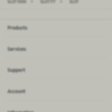
SLOT1000
>
SLOT777
>
SLOT
Buka
Footer Navigation
Products
Buka
Services
Buka
Support
Buka
Account
Buka