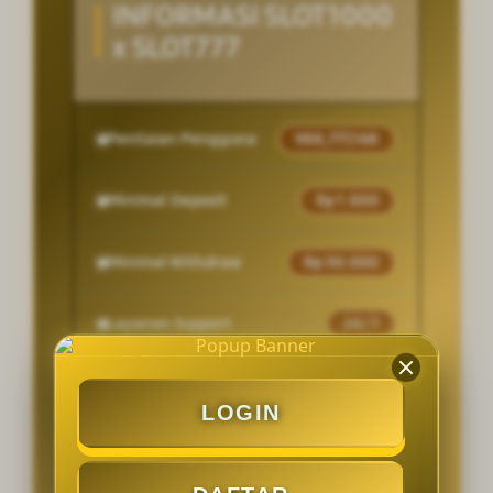
INFORMASI SLOT1000
x SLOT777
Penilaian Pengguna
988,777,168
Minimal Deposit
Rp 1.000
Minimal Withdraw
Rp 50.000
Layanan Support
24/7
LOGIN
BENEFIT SLOT DEPOSIT 1000
🎰 SLOT GACOR TERBAIK HARI INI