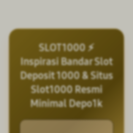
SLOT1000 ⚡️
Inspirasi Bandar Slot
Deposit 1000 & Situs
Slot1000 Resmi
Minimal Depo1k