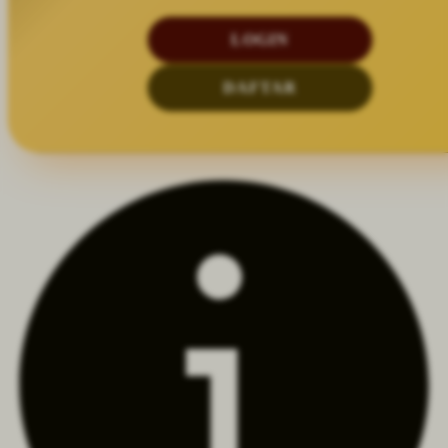
LOGIN
DAFTAR