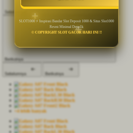
Sebelumnya
SLOT1000 ⚡️ Inspirasi Bandar Slot Deposit 1000 & Situs Slot1000
Resmi Minimal Depo1k
© COPYRIGHT SLOT GACOR HARI INI !!
Berikutnya
Sebelumnya
Berikutnya
+4 lebih banyak