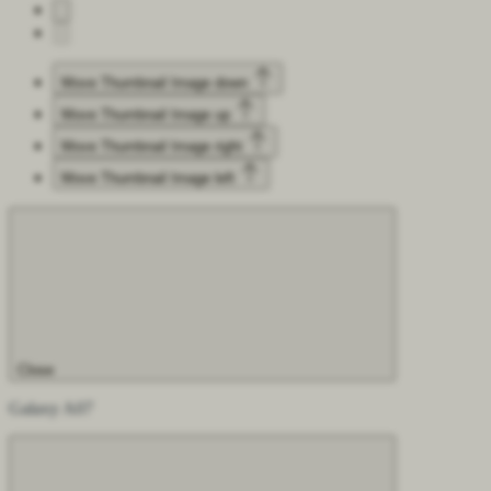
Move Thumbnail Image down
Move Thumbnail Image up
Move Thumbnail Image right
Move Thumbnail Image left
Close
Galaxy A07