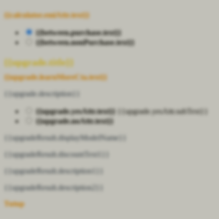
{{calculator.emiAttr.text}}
{{between.purchase.text}}
{{between.nonPurchase.text}}
{{upgrade.title}}
{{upgrade.learnMoreCta.text}}
{{upgrade.description}}
{{upgrade.yesAttr.text}}
{{upgrade.yesAttr.subText}}
{{upgrade.noAttr.text}}
{{upgradeResult.displayModelName}}
{{upgradeResult.discountText1}}
{{upgradeResult.description1}}
{{upgradeResult.description2}}
Tutup