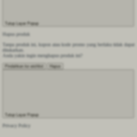
Tutup Layar Popup
Hapus produk
Tanpa produk ini, kupon atau kode promo yang berlaku tidak dapat
ditukarkan.
Anda yakin ingin menghapus produk ini?
Pindahkan ke wishlist
Hapus
Tutup Layar Popup
Privacy Policy