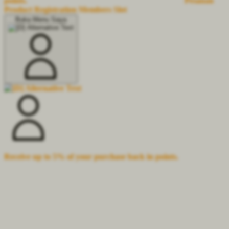
points.
Pesanan
Product Registration
Members
Slot
Buka Menu Saya
Receive up to 5% of your purchase back in points.