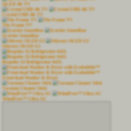
QLED 4K TV
Crystal UHD 4K TV
The Frame TV
Q-series Soundbar
Odyssey OLED G5
Bespoke AI Refrigerator 641L
Front-load Washer & Dryer
Vacuum Cleaner Stick
WindFree™ Ultra AC