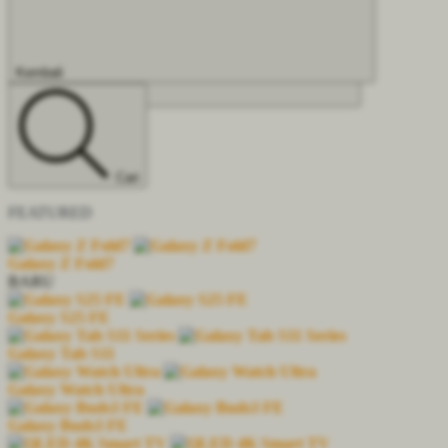
Kembali
Tutup
Cari
FEATURED
Galaxy Z Fold7
BARU
Galaxy S25 FE
Galaxy Tab S11
Galaxy Watch Ultra
Galaxy Buds3 FE