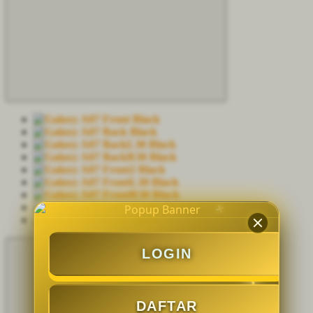
LOGIN
DAFTAR