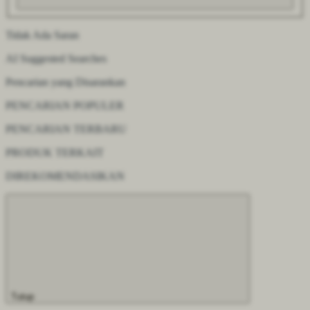
Tidak Ada Saran
AI Suggested Searches
Pencarian yang Disarankan
PENCARIAN POPULER
PENCARIAN TERBARU
PRODUK TERKAIT
DIREKOMENDASIKAN
Tutup