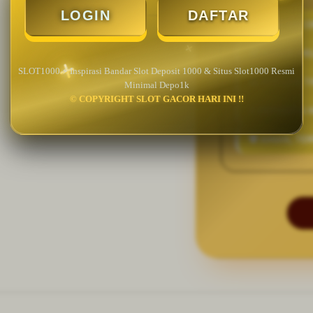
LOGIN
DAFTAR
🎰 SLOT GACO
🎁 BONUS ME
SLOT1000 ⚡️ Inspirasi Bandar Slot Deposit 1000 & Situs Slot1000 Resmi
📊 RTP LIVE 
Minimal Depo1k
© COPYRIGHT SLOT GACOR HARI INI !!
⚡ DEPOSIT &
🛡️ AMAN, T