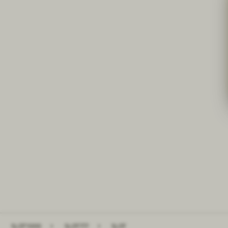
Layer Popup Close
SLOT1000
>
SLOT777
>
SLOT