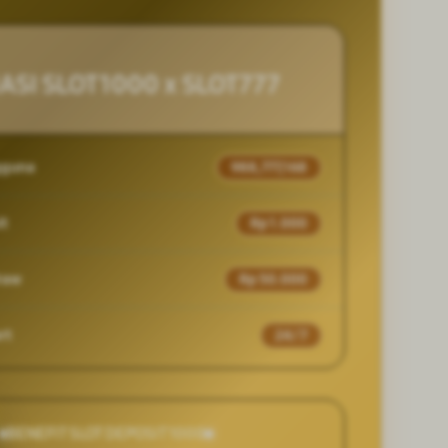
SI SLOT1000 x SLOT777
gguna
988,777,168
it
Rp 1.000
raw
Rp 50.000
rt
24/7
BENEFIT SLOT DEPOSIT 1000