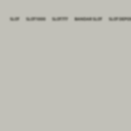
Skip
to
content
SLOT
SLOT1000
SLOT777
BANDAR SLOT
SLOT DEPOS