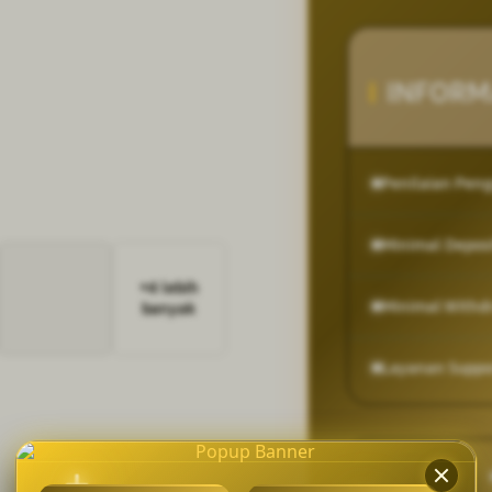
INFORMA
Penilaian Pen
Minimal Depos
+4 lebih
Minimal Withd
banyak
Layanan Suppo