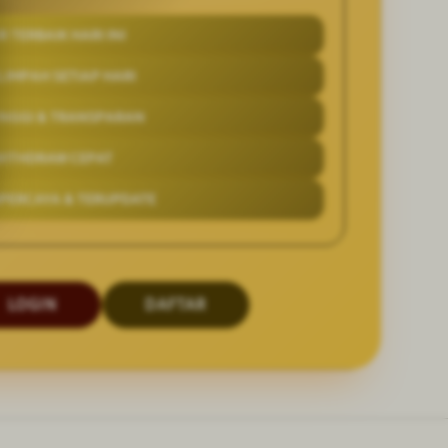
R TERBAIK HARI INI
LIMPAH SETIAP HARI
TINGGI & TRANSPARAN
 WITHDRAW CEPAT
ERPERCAYA & TERUPDATE
LOGIN
DAFTAR